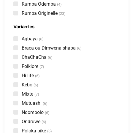
Rumba Odemba
(4)
Rumba Originelle
(23)
Variantes
Agbaya
(6)
Braca ou Dimwena shaba
(6)
ChaChaCha
(6)
Folklore
(7)
Hi life
(6)
Kebo
(6)
Mixte
(7)
Mutuashi
(6)
Ndombolo
(6)
Ondruwe
(6)
Poloka piké
(6)